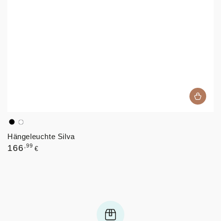
Schwarz
Weiß
Hängeleuchte Silva
Regulärer
,99
166
€
Preis