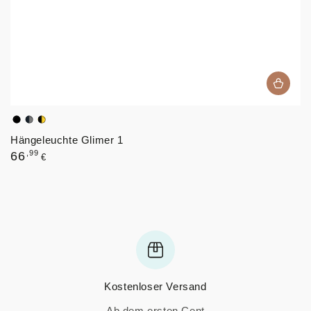
Schwarz
Schwarz,
Schwarz,
Hängeleuchte Glimer 1
Graphit
Bernstein
Regulärer
,99
66
€
Preis
Kostenloser Versand
Ab dem ersten Cent