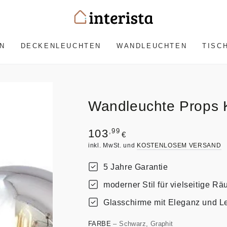
N
DECKENLEUCHTEN
WANDLEUCHTEN
TISC
Wandleuchte Props 
Regulärer
,99
103
€
Preis
inkl. MwSt. und
KOSTENLOSEM VERSAND
5 Jahre Garantie
moderner Stil für vielseitige R
Glasschirme mit Eleganz und Le
FARBE
– Schwarz, Graphit