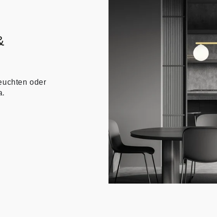
&
euchten oder
a.