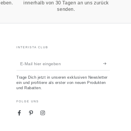
ieben.
innerhalb von 30 Tagen an uns zurück
senden.
INTERISTA CLUB
E-
Mail
Trage Dich jetzt in unseren exklusiven Newsletter
hier
ein und profitiere als erster von neuen Produkten
und Rabatten.
eingeben
FOLGE UNS
Facebook
Pinterest
Instagram