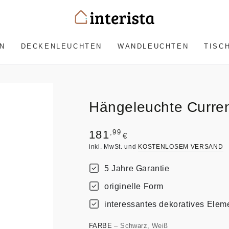
N
DECKENLEUCHTEN
WANDLEUCHTEN
TISC
Hängeleuchte Curren
Regulärer
,99
181
€
Preis
inkl. MwSt. und
KOSTENLOSEM VERSAND
5 Jahre Garantie
originelle Form
interessantes dekoratives Elem
FARBE
– Schwarz, Weiß