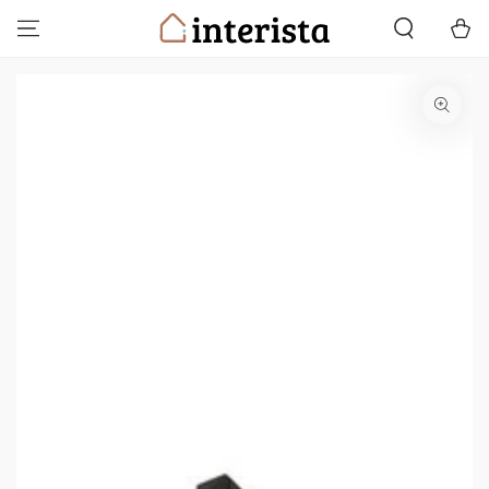
ZUM INHALT
Warenko
SPRINGEN
ZU DEN
PRODUKTINFORMATIONEN
SPRINGEN
Medien
{{
index
}}
in
modal
aufmachen