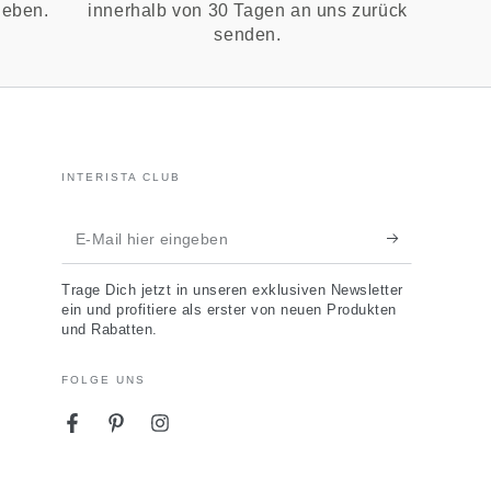
ieben.
innerhalb von 30 Tagen an uns zurück
senden.
INTERISTA CLUB
E-
Mail
Trage Dich jetzt in unseren exklusiven Newsletter
hier
ein und profitiere als erster von neuen Produkten
und Rabatten.
eingeben
FOLGE UNS
Facebook
Pinterest
Instagram