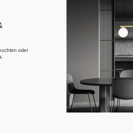
&
euchten oder
a.