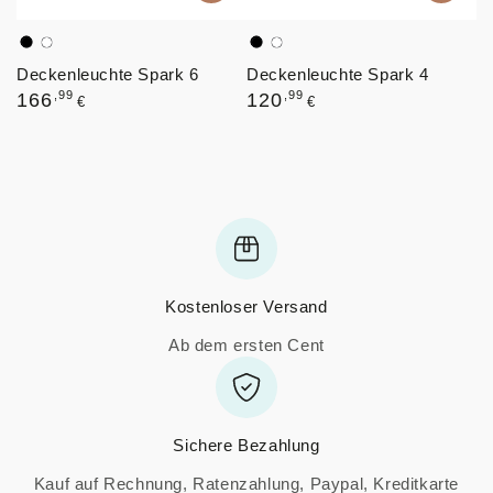
Schwarz
Weiß
Schwarz
Weiß
Deckenleuchte Spark 6
Deckenleuchte Spark 4
Regulärer
Regulärer
,99
,99
166
120
€
€
Preis
Preis
Kostenloser Versand
Ab dem ersten Cent
Sichere Bezahlung
Kauf auf Rechnung, Ratenzahlung, Paypal, Kreditkarte