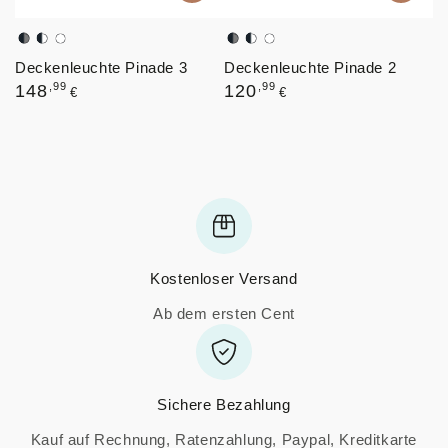
Schwarz,
Schwarz,
Weiß
Schwarz,
Schwarz,
Weiß
Deckenleuchte Pinade 3
Deckenleuchte Pinade 2
Graphit
Weiß
Graphit
Weiß
Regulärer
Regulärer
,99
,99
148
120
€
€
Preis
Preis
Kostenloser Versand
Ab dem ersten Cent
Sichere Bezahlung
Kauf auf Rechnung, Ratenzahlung, Paypal, Kreditkarte