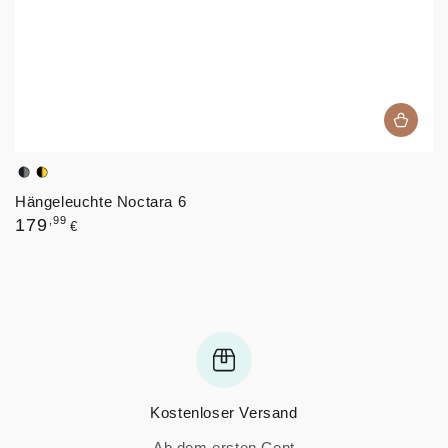
Schwarz,
Schwarz,
Hängeleuchte Noctara 6
Graphit
Bernstein
Regulärer
,99
179
€
Preis
Kostenloser Versand
Ab dem ersten Cent