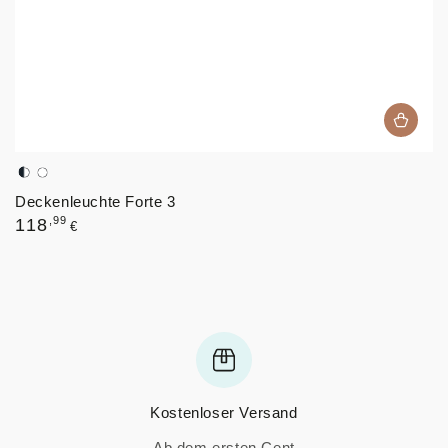
Schwarz,
Weiß
Deckenleuchte Forte 3
Weiß
Regulärer
,99
118
€
Preis
Kostenloser Versand
Ab dem ersten Cent