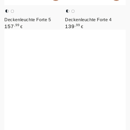
Schwarz,
Weiß
Schwarz,
Weiß
Deckenleuchte Forte 5
Deckenleuchte Forte 4
Weiß
Weiß
Regulärer
Regulärer
,99
,99
157
139
€
€
Preis
Preis