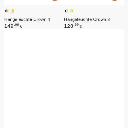
Schwarz,
Weiß,
Schwarz,
Weiß,
Hängeleuchte Crown 4
Hängeleuchte Crown 3
Weiß,
Gold
Weiß,
Gold
Regulärer
Regulärer
,99
,99
Gold
Gold
149
128
€
€
Preis
Preis