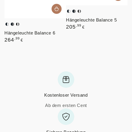
Schwarz,
Schwarz,
Schwarz,
Hängeleuchte Balance 5
Weiß
Graphit
Weiß,
Regulärer
,99
Graphit
205
Schwarz,
Schwarz,
Schwarz,
€
Preis
Hängeleuchte Balance 6
Weiß
Graphit
Weiß,
Regulärer
,99
Graphit
264
€
Preis
Kostenloser Versand
Ab dem ersten Cent