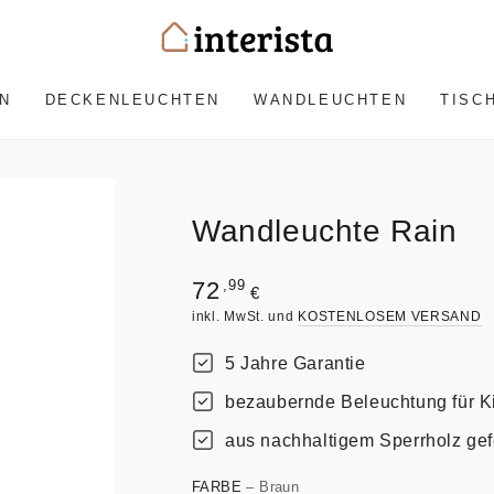
N
DECKENLEUCHTEN
WANDLEUCHTEN
TISC
Wandleuchte Rain
Regulärer
,99
72
€
Preis
inkl. MwSt. und
KOSTENLOSEM VERSAND
5 Jahre Garantie
bezaubernde Beleuchtung für 
aus nachhaltigem Sperrholz gefe
FARBE
– Braun