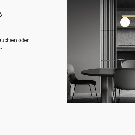
&
euchten oder
a.