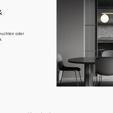
&
euchten oder
a.