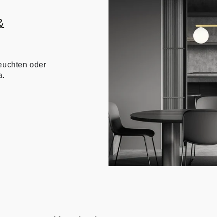
&
euchten oder
a.